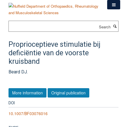
Skip
to
main
content
Search
Proprioceptieve stimulatie bij
deficiëntie van de voorste
kruisband
Beard DJ.
More information
Original publication
DOI
10.1007/BF03076016